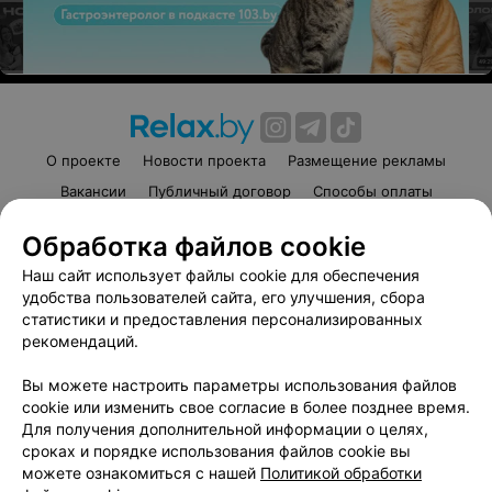
действий
Действительно при предъявлении удостоверения.
бесплатно
Записаться
О проекте
Новости проекта
Размещение рекламы
Вакансии
Публичный договор
Способы оплаты
Публичный договор по использованию сервиса
Обработка файлов cookie
«Афиша»
Наш сайт использует файлы cookie для обеспечения
Пользовательское соглашение
удобства пользователей сайта, его улучшения, сбора
Написать в поддержку
статистики и предоставления персонализированных
Связаться по вопросам сотрудничества
рекомендаций.
Написать руководителю relax.by
Вы можете настроить параметры использования файлов
Персональные настройки cookie
cookie или изменить свое согласие в более позднее время.
Для получения дополнительной информации о целях,
Обработка персональных данных
сроках и порядке использования файлов cookie вы
можете ознакомиться с нашей
Политикой обработки