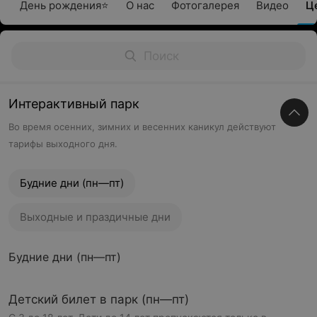
День рождения⭐
О нас
Фотогалерея
Видео
Ц
Интерактивный парк
Во время осенних, зимних и весенних каникул действуют
тарифы выходного дня.
Будние дни (пн—пт)
Выходные и праздичные дни
Будние дни (пн—пт)
Детский билет в парк (пн—пт)