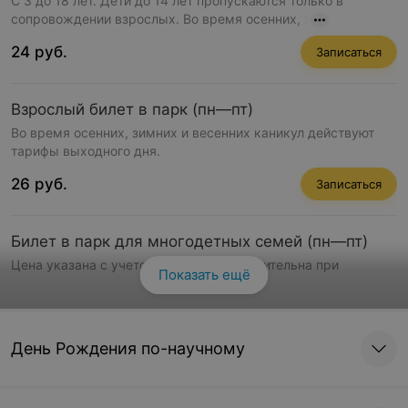
С 3 до 18 лет. Дети до 14 лет пропускаются только в
сопровождении взрослых. Во время осенних, з
24 руб.
Записаться
Взрослый билет в парк (пн—пт)
Во время осенних, зимних и весенних каникул действуют
тарифы выходного дня.
26 руб.
Записаться
Билет в парк для многодетных семей (пн—пт)
Цена указана с учетом скидки и действительна при
Показать ещё
Смотреть все
предъявлении удостоверения. Во время осенних,
19 руб.
Записаться
День Рождения по-научному
Билет в парк для людей с ограниченными
возможностями (пн-пт)